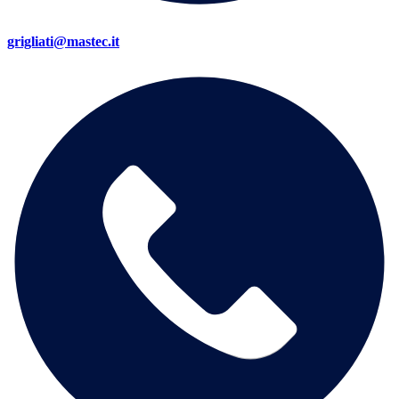
grigliati@mastec.it