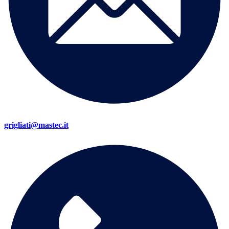
grigliati@mastec.it