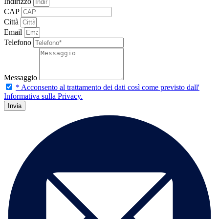
Indirizzo
CAP
Città
Email
Telefono
Messaggio
* Acconsento al trattamento dei dati così come previsto dall'
Informativa sulla Privacy.
Invia