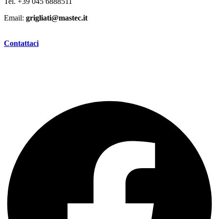
Tel. +39 045 6888511
Email:
grigliati@mastec.it
Contattaci
Privacy
– 2024 © MASTEC SRL – P.IVA 02919920237 –
Web Agency